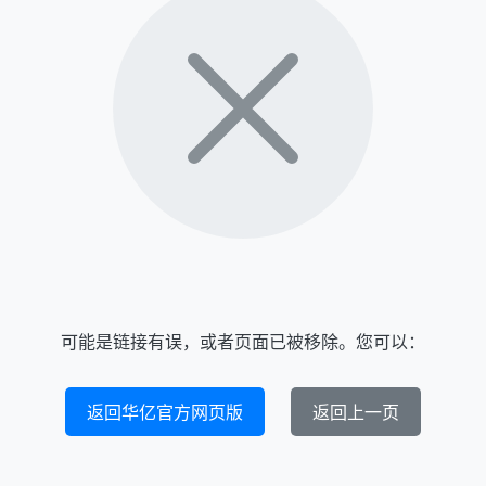
可能是链接有误，或者页面已被移除。您可以：
返回华亿官方网页版
返回上一页